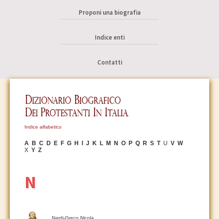
Proponi una biografia
Indice enti
Contatti
Indice alfabetico
A
B
C
D
E
F
G
H
I
J
K
L
M
N
O
P
Q
R
S
T
U
V
W
X
Y
Z
N
Nardi-Greco Nicola