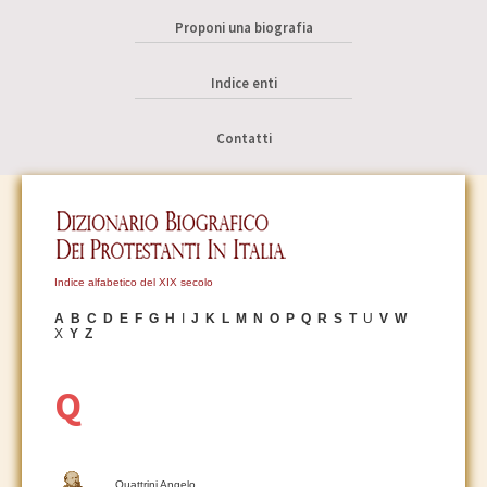
Proponi una biografia
Indice enti
Contatti
Indice alfabetico del XIX secolo
A
B
C
D
E
F
G
H
I
J
K
L
M
N
O
P
Q
R
S
T
U
V
W
X
Y
Z
Q
Quattrini Angelo