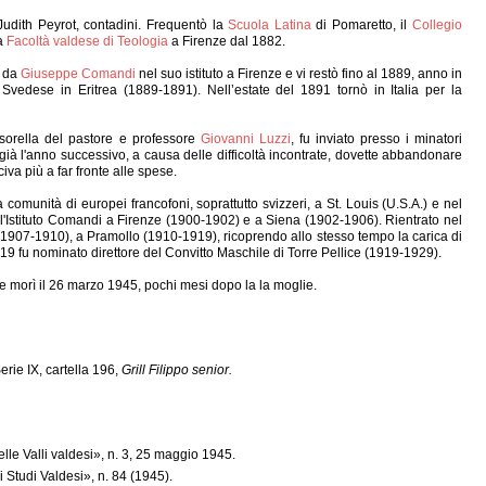
 Judith Peyrot, contadini. Frequentò la
Scuola Latina
di Pomaretto, il
Collegio
la
Facoltà valdese di Teologia
a Firenze dal 1882.
e da
Giuseppe Comandi
nel suo istituto a Firenze e vi restò fino al 1889, anno in
 Svedese in Eritrea (1889-1891). Nell’estate del 1891 tornò in Italia per la
 sorella del pastore e professore
Giovanni Luzzi
, fu inviato presso i minatori
i già l'anno successivo, a causa delle difficoltà incontrate, dovette abbandonare
civa più a far fronte alle spese.
 comunità di europei francofoni, soprattutto svizzeri, a St. Louis (U.S.A.) e nel
 all'Istituto Comandi a Firenze (1900-1902) e a Siena (1902-1906). Rientrato nel
 (1907-1910), a Pramollo (1910-1919), ricoprendo allo stesso tempo la carica di
19 fu nominato direttore del Convitto Maschile di Torre Pellice (1919-1929).
e morì il 26 marzo 1945, pochi mesi dopo la la moglie.
erie IX, cartella 196,
Grill Filippo senior.
elle Valli valdesi», n. 3, 25 maggio 1945.
i Studi Valdesi», n. 84 (1945).