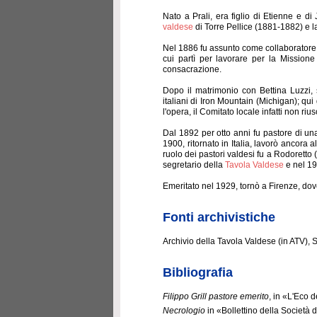
Nato a Prali, era figlio di Etienne e di
valdese
di Torre Pellice (1881-1882) e 
Nel 1886 fu assunto come collaborator
cui partì per lavorare per la Missione
consacrazione.
Dopo il matrimonio con Bettina Luzzi,
italiani di Iron Mountain (Michigan); qu
l'opera, il Comitato locale infatti non rius
Dal 1892 per otto anni fu pastore di una
1900, ritornato in Italia, lavorò ancora
ruolo dei pastori valdesi fu a Rodoretto
segretario della
Tavola Valdese
e nel 19
Emeritato nel 1929, tornò a Firenze, dov
Fonti archivistiche
Archivio della Tavola Valdese (in ATV), S
Bibliografia
Filippo Grill pastore emerito
, in «L'Eco d
Necrologio
in «Bollettino della Società d