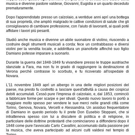
musica e divenne pastore valdese, Giovanni, Eugidia e un quarto deceduto
prematuramente.
Dopo l'apprendistato presso un calzolaio, a ventidue anni aprì una bottega
di sua proprietà, che ampliò malgrado le cattive condizioni di salute che gli
consigliavano di cambiare professione, con l'aiuto di lavoranti, ai quali poté
affidare i lavori più pesanti.
Studiò anche musica e divenne un abile suonatore di violino, riuscendo a
costruire degli strumenti musicali a corda: fece un contrabbasso e diversi
violini per la vendita locale, e addirittura un pianoforte affinchè suo figlio
Damiano potesse imparare a suonarlo.
Durante la guerra del 1848-1849 fu vivandiere presso le truppe austriache
stanziate a Fara, ma non fu in grado di raggiungere la destinazione di
Verona perché contrasse lo scorbuto, e fu ricoverato all'ospedale di
Novara.
L'11 novembre 1849 aprì un albergo in una delle migliori posizioni del
paese, ma presto fu costretto a lasciare quest'attività a causa dei cospicui
debiti accumulati. Cessò pure l'impresa di calzolaio, e, dal 1853, cominciò
a fabbricare forme per scarpe e per stivali. Questo nuovo lavoro lo portò a
viaggiare molto spesso per vendere le sue merci nelle grandi città come
Torino, Genova, Novara, Vercelli e Alessandria. Un assiduo frequentatore
di Damiano in questo periodo fu il prete Don Eusebio Stoppani, che si
intratteneva spesso con lui a discutere di politica e di religione, in
particolare delle dottrine protestanti che cominciarono a diffondersi dopo il
1848 come pure l'avvocato Carlo Cavallini, accomunato dalla passione per
la musica, che aveva partecipato ad alcuni culti valdesi nel tempio di
Torino.