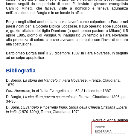
furono seguiti da un periodo di pace. Fu inviato il giovane evangelista
Camillo Minetti, che faceva visite a domicilio e teneva adunanza
nell'abitazione dei Borgia e in un locale in affitto.
Borgia negli ultimi anni della sua vita lavorò come colportore a Fara e nei
paesi vicini per la Società Biblica Scozzese. Il suo operato ebbe successo,
e, grazie all'aiuto del figlio Damiano (a quel tempo pastore a Milano) il 5
aprile 1885, giorno di Pasqua, fu inaugurato un tempio a Fara Novarese
alla presenza di coloro che che avevano contribuito con l'invio di denaro
alla costruzione.
Bartolomeo Borgia morì il 23 dicembre 1887 in Fara Novarese, in seguito
ad un colpo apoplettico.
Bibliografia
D. Borgia,
La storia del Vangelo in Fara Novarese
, Firenze, Claudiana,
1879.
Fara Novarese
, in «L'Italia Evangelica», n. 53, 31 dicembre 1887.
D. Borgia,
La vita di un povero scomunicato
, Firenze, Claudiana, 1896, pp.
34-35.
D. Spini,
L'Evangelo e il berretto frigio. Storia della Chiesa Cristiana Libera
in Italia (1870-1904)
, Torino, Claudiana, 1971.
A cura di Anna Bellion
INDICE
BIOGRAFIA