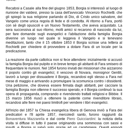
Recatosi a Casale alla fine del giugno 1853, Borgia si interessò al luogo di
riunione dei valdesi, presso la casa dell'avvocato Vincenzo Rochietti. che
gli spiegò la sua religione parlando di Dio, di Cristo unico salvatore, del
Vangelo come unica regola di fede e di condotta. Al ritorno a Fara, portò
con sè degli opuscoli e un Nuovo Testamento, che aveva acquistato. La
sera successiva al suo ritorno, molti amici si recarono di nascosto da lui,
per fare domande sugli evangelici e l'abitazione della famiglia Borgia
divenne un luogo nel quale si leggeva il Vangelo e si tenevano
meditazioni, tanto che il 15 ottobre 1853 il Borgia scrisse una lettera al
Rochietti per chiedere di provvedere a dotare Fara di un locale per la
predicazione.
La reazione da parte cattolica non si fece attendere: inizialmente si accusò
la famiglia Borgia dal pulpito e in breve tempo gli abitanti di Fara smisero di
frequentare le riunioni. Nel 1854 furono inviati dei missionari che aizzarono
il popolo contro gli evangelici; il vescovo di Novara, monsignor Gentili,
lavorò a lungo per dissuadere il Borgia, recandosi egli stesso a Fara nel
mese di maggio e arrivando a promulgare la scomunica contro i dissidenti.
Una petizione, che doveva essere firmata dagli abitanti, per cacciare la
famiglia Borgia non ottenne il successo sperato, e il Borgia continuò la sua
opera di propaganda, comprando e rivendendo trattati religiosi e Bibbie. Il
15 marzo 1856 riuscì a ottenere la patente come rivenditore libraio,
recandosi alle fiere nei paesi limitrofi per vendere i libri evangelici.
All'inizio del 1857 la Chiesa evangelica libera di Genova inviò a Fara dei
predicatori e l'8 aprile 1857, mercoledì santo, furono raggiunti da
Bonaventura Mazzarella
e dal conte
Piero Guicciardini
: la notizia della
visita si diffuse in tutto il paese originando una sommossa con sassi e
insulti, e Borgia si salvò solo grazie ad un carabiniere. Questi episodi