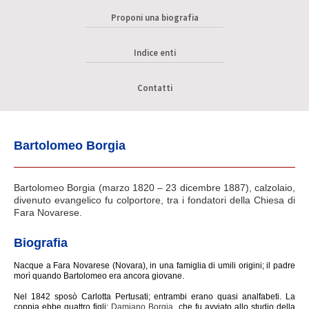
Proponi una biografia
Indice enti
Contatti
Bartolomeo Borgia
Bartolomeo Borgia (marzo 1820 – 23 dicembre 1887), calzolaio,
divenuto evangelico fu
colportore
, tra i fondatori della Chiesa di
Fara Novarese.
Biografia
Nacque a Fara Novarese (Novara), in una famiglia di umili origini; il padre
morì quando Bartolomeo era ancora giovane.
Nel 1842 sposò Carlotta Pertusati; entrambi erano quasi analfabeti. La
coppia ebbe quattro figli:
Damiano Borgia
, che fu avviato allo studio della