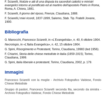
F. Sciarelli,
Notizie e atti di una disputa tra sacerdoti cattolici e ministri
evangelici intorno al pontificato ed al martirio dell'apostolo Pietro in Roma
,
Roma, A. Chiera, 1881.
F. Sciarelli,
Il giorno del riposo
, Firenze, Claudiana, 1888.
F. Sciarelli,
I miei ricordi, 1837-1899
, Salerno, Stab. Tip. Fratelli Jovane,
1900.
Bibliografia
G. Manocchi,
Francesco Sciarelli
, in «L'Evangelista», n. 40, 6 ottobre 1904.
Necrologio
, in «L'Italia Evangelica», n. 42, 15 ottobre 1904.
G. Spini,
Risorgimento e Protestanti,
Torino, Claudiana, 19983 (Ied 1956).
F. Chiarini,
Storia delle chiese metodiste in Italia (1859-1915)
, Torino,
Claudiana, 1999.
G. Spini,
Italia liberale e protestanti
, Torino, Claudiana, 2002, p. 179.
Immagini
Francesco Sciarelli con la moglie - Archivio Fotografico Valdese, Fondo
Chiese Metodiste
Gruppo di pastori, Francesco Sciarelli seconda fila, secondo da sinistra -
Archivio Fotografico Valdese, Fondo Chiese Metodiste