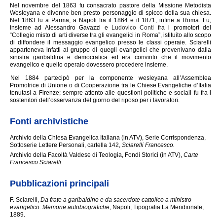
Nel novembre del 1863 fu consacrato pastore della Missione Metodista
Wesleyana e divenne ben presto personaggio di spicco della sua chiesa.
Nel 1863 fu a Parma, a Napoli fra il 1864 e il 1871, infine a Roma. Fu,
insieme ad Alessandro Gavazzi e
Ludovico Conti
fra i promotori del
“Collegio misto di arti diverse tra gli evangelici in Roma”, istituito allo scopo
di diffondere il messaggio evangelico presso le classi operaie. Sciarelli
apparteneva infatti al gruppo di quegli evangelici che provenivano dalla
sinistra garibaldina e democratica ed era convinto che il movimento
evangelico e quello operaio dovessero procedere insieme.
Nel 1884 partecipò per la componente wesleyana all’Assemblea
Promotrice di Unione o di Cooperazione tra le Chiese Evangeliche d’Italia
tenutasi a Firenze; sempre attento alle questioni politiche e sociali fu fra i
sostenitori dell’osservanza del giorno del riposo per i lavoratori.
Fonti archivistiche
Archivio della Chiesa Evangelica Italiana (in ATV), Serie Corrispondenza,
Sottoserie Lettere Personali, cartella 142,
Sciarelli Francesco.
Archivio della Facoltà Valdese di Teologia, Fondi Storici (in ATV),
Carte
Francesco Sciarelli.
Pubblicazioni principali
F. Sciarelli,
Da frate a garibaldino e da sacerdote cattolico a ministro
evangelico. Memorie autobiografiche
, Napoli, Tipografia La Meridionale,
1889.