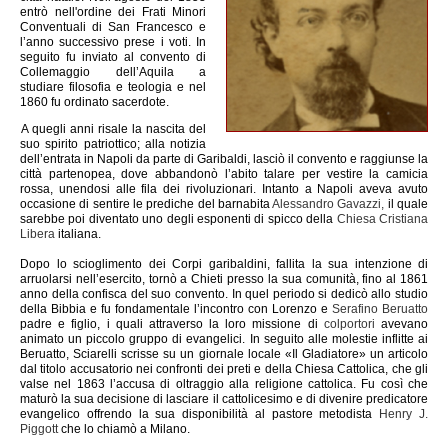
entrò nell'ordine dei Frati Minori
Conventuali di San Francesco e
l’anno successivo prese i voti. In
seguito fu inviato al convento di
Collemaggio dell’Aquila a
studiare filosofia e teologia e nel
1860 fu ordinato sacerdote.
A quegli anni risale la nascita del
suo spirito patriottico; alla notizia
dell’entrata in Napoli da parte di Garibaldi, lasciò il convento e raggiunse la
città partenopea, dove abbandonò l’abito talare per vestire la camicia
rossa, unendosi alle fila dei rivoluzionari. Intanto a Napoli aveva avuto
occasione di sentire le prediche del barnabita
Alessandro Gavazzi,
il quale
sarebbe poi diventato uno degli esponenti di spicco della
Chiesa Cristiana
Libera
italiana.
Dopo lo scioglimento dei Corpi garibaldini, fallita la sua intenzione di
arruolarsi nell’esercito, tornò a Chieti presso la sua comunità, fino al 1861
anno della confisca del suo convento. In quel periodo si dedicò allo studio
della Bibbia e fu fondamentale l’incontro con Lorenzo e
Serafino Beruatto
padre e figlio, i quali attraverso la loro missione di
colportori
avevano
animato un piccolo gruppo di evangelici. In seguito alle molestie inflitte ai
Beruatto, Sciarelli scrisse su un giornale locale «Il Gladiatore»
un articolo
dal titolo accusatorio nei confronti dei preti e della Chiesa Cattolica, che gli
valse nel 1863 l’accusa di oltraggio alla religione cattolica. Fu così che
maturò la sua decisione di lasciare il cattolicesimo e di divenire predicatore
evangelico offrendo la sua disponibilità al pastore metodista
Henry J.
Piggott
che lo chiamò a Milano.