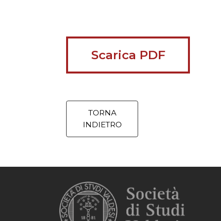
Scarica PDF
TORNA
INDIETRO