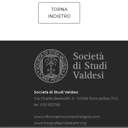
TORNA
INDIETRO
Società di Studi Valdesi
Via Charles Beckwith, 3 - 10066 Torre pellice (TO)
tel. 0121 932765
www.riformaemovimentireligiosi.com
www.biografieprotestanti.org