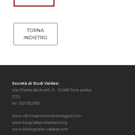
TORNA
INDIETRO
Società di Studi Valdesi
Via Charles Beckwith, 3 - 10066 Torre pellice
(TO)
tel. 0121 932765
www.riformaemovimentireligiosi.com
www.biografieprotestanti.org
www.bibliografia-valdese.com