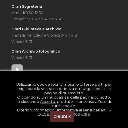
Orari Segreteria
Martedi 9.30-12.30
Giovedi 9.30-12.30 14.30-17.30
Orari Biblioteca e Archivio
Martedi, Mercoledi e Giovedi 9-13 14-18
Venerdi 9-13
Orari Archivio fotografico
Venerdi 9-13
Utilizziamo cookie tecnici, nostri e di terze parti, per
migliorare la vostra esperienza di navigazione sulle
pagine di questo sito.
Cliccando su un link qualsiasi della pagina qui sotto,
o cliccando
Accetto
, prestate il consenso all'uso di
tutti i cookie.
Ulteriori informazioni
. Informativa ai sensi dell'art. 13
Società di Studi Valdesi C.F. 94514640013 | © 2006 - 2026
Web & Com ®
|
Privacy e
D.LGS. 30 giugno 2003 n.196.
cookies
|
Adempimento L.124/2017
|
Area riservata
CHIUDI X